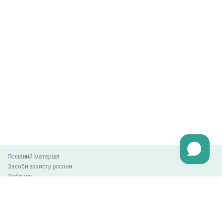
Посівний матеріал
Засоби захисту рослин
Добрива
Агро-блог
Оплата та доставка
Обмін та повернення товару
Угода користувача