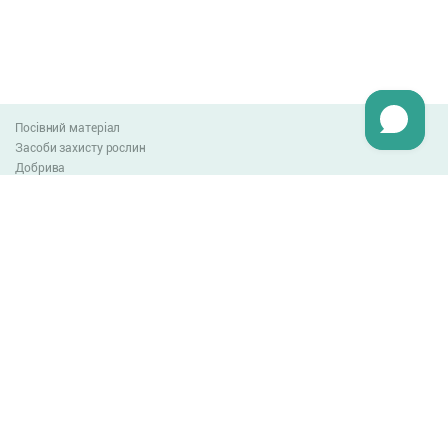
Посівний матеріал
Засоби захисту рослин
Добрива
Агро-блог
Оплата та доставка
Обмін та повернення товару
Угода користувача
Контакти
0-800-300-044
info@lnzweb.com
facebook.com/lnzweb
t.me/LNZ_web
youtube