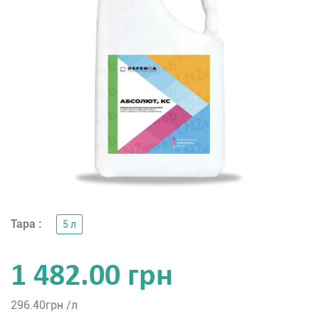
Тара :
5 л
1 482.00 грн
296.40
грн /л