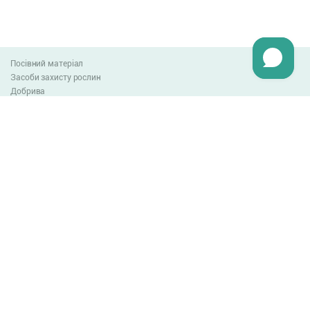
Посівний матеріал
Засоби захисту рослин
Добрива
Агро-блог
Оплата та доставка
Обмін та повернення товару
Угода користувача
Контакти
0-800-300-044
info@lnzweb.com
facebook.com/lnzweb
t.me/LNZ_web
youtube
Всі права захищені