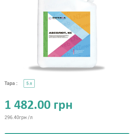
Тара :
5 л
1 482.00 грн
296.40
грн /л