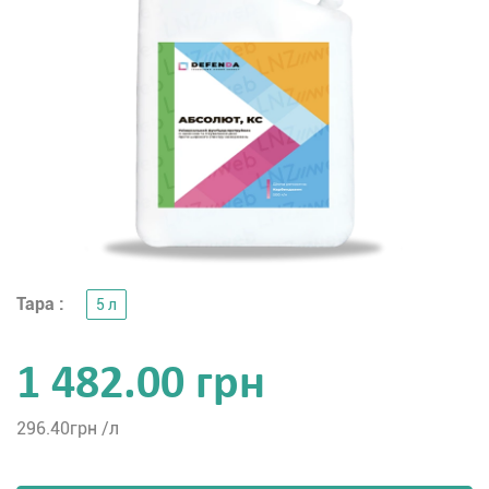
Тара :
5 л
1 482.00 грн
296.40
грн /л