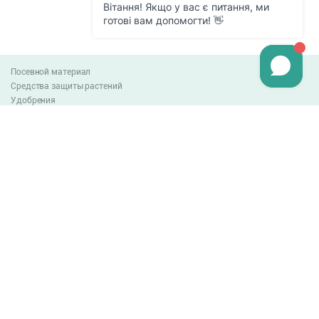
Посевной материал
Средства защиты растений
Удобрения
Агро-блог
Оплата и доставка
Обмен и возврат товара
Пользовательское соглашение
Контакты
0-800-300-044
info@lnzweb.com
facebook.com/lnzweb
t.me/LNZ_web
youtube
Все права защищены