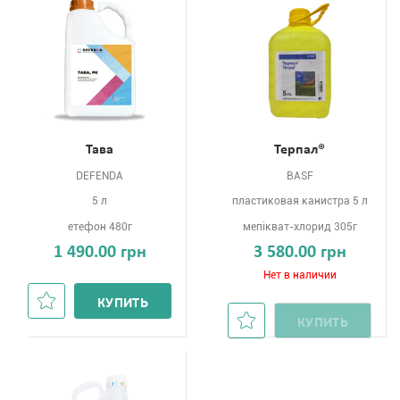
Тава
Терпал®
DEFENDA
BASF
5 л
пластиковая канистра 5 л
етефон 480г
мепікват-хлорид 305г
1 490.00 грн
3 580.00 грн
Нет в наличии
КУПИТЬ
КУПИТЬ