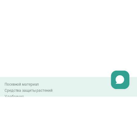
Посевной материал
Средства защиты растений
Удобрения
Агро-блог
Оплата и доставка
Обмен и возврат товара
Пользовательское соглашение
Контакты
0-800-300-044