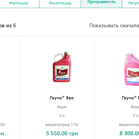
Протравитель
Фунгицид
Инсектицид
Регул
ов из 5
Показывать сначала
Гаучо® Эво
Гаучо®
Bayer
Baye
5 л
5 л
00г
імідаклоприд 175г
імідаклопр
рн
5 550.00 грн
8 300.0