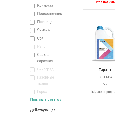
Нет в наличи
Кукуруза
Подсолнечник
Пшеница
Ячмень
Соя
Рапс
Свёкла
сарахная
Виноград
Тирана
Газонные
DEFENDA
травы
5 л
Горох
імідаклоприд 2
Показать все >>
Действующее