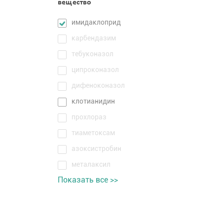
вещество
имидаклоприд
карбендазим
тебуконазол
ципроконазол
дифеноконазол
клотианидин
прохлораз
тиаметоксам
азоксистробин
металаксил
Показать все >>