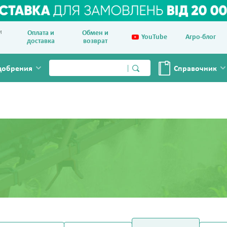
и
Оплата и
Обмен и
YouTube
Агро-блог
доставка
возврат
добрения
Справочник