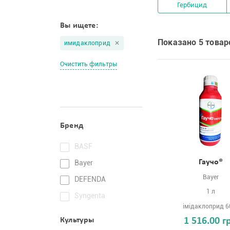
Гербицид
Вы ищете:
Показано 5 товар
имидаклоприд
Очистить фильтры
Бренд
BASF
Гаучо®
Bayer
Bayer
DEFENDA
1 л
Syngenta
імідаклоприд 6
Культуры
1 516.00 г