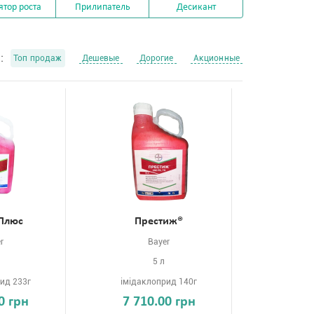
ятор роста
Прилипатель
Десикант
:
Топ продаж
Дешевые
Дорогие
Акционные
 Плюс
Престиж®
r
Bayer
5 л
ид 233г
імідаклоприд 140г
0 грн
7 710.00 грн