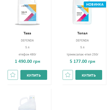
НОВИНКА
Тава
Топал
DEFENDA
DEFENDA
5 л
5 л
етефон 480г
трінексапак-етил 250г
1 490.00 грн
5 177.00 грн
КУПИТЬ
КУПИТЬ