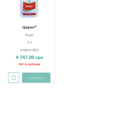
Церон®
Bayer
5 л
етефон 480г
4 747.00 грн
Нет в наличии
КУПИТЬ