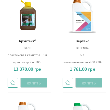
Архитект®
Вертекс
BASF
DEFENDA
пластиковая канистра 10 л
5 л
піраклостробін 100г
поліетиленгліколь-400 230г
13 370.00 грн
1 761.00 грн
КУПИТЬ
КУПИТЬ