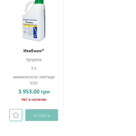
Изабион®
Syngenta
5 л
амінокислоти і пептиди
625г
3 953.00 грн
Нет в наличии
КУПИТЬ