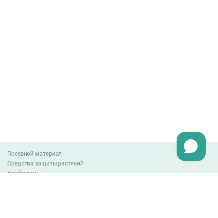
Посевной материал
Средства защиты растений
Удобрения
Агро-блог
Оплата и доставка
Обмен и возврат товара
Пользовательское соглашение