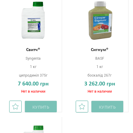
Свитч®
Сигнум®
Syngenta
BASF
1 кг
1 кг
ципродиніл 375г
боскалід 267г
7 640.00 грн
3 262.00 грн
Нет в наличии
Нет в наличии
КУПИТЬ
КУПИТЬ