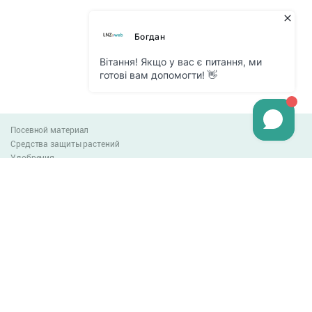
Посевной материал
Средства защиты растений
Удобрения
Агро-блог
Оплата и доставка
Обмен и возврат товара
Пользовательское соглашение
Контакты
0-800-300-044
info@lnzweb.com
facebook.com/lnzweb
t.me/LNZ_web
youtube