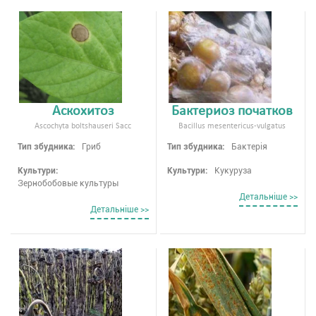
Аскохитоз
Бактериоз початков
Ascochyta boltshauseri Sacc
Bacillus mesentericus-vulgatus
Тип збудника:
Гриб
Тип збудника:
Бактерія
Культури:
Культури:
Кукуруза
Зернобобовые культуры
Детальнiше >>
Детальнiше >>