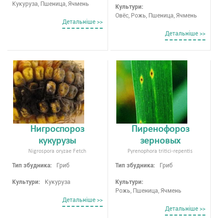
Кукуруза, Пшеница, Ячмень
Культури:
Овёс, Рожь, Пшеница, Ячмень
Детальнiше >>
Детальнiше >>
Нигроспороз
Пиренофороз
кукурузы
зерновых
Nigrospora oryzae Fetch
Pyrenophora tritici-repentis
Тип збудника:
Гриб
Тип збудника:
Гриб
Культури:
Кукуруза
Культури:
Рожь, Пшеница, Ячмень
Детальнiше >>
Детальнiше >>