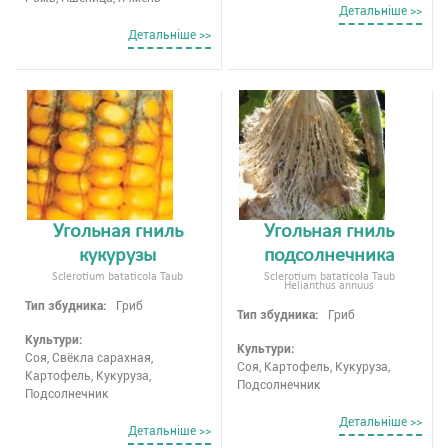
Детальнiше >>
Детальнiше >>
Угольная гниль
Угольная гниль
кукурузы
подсолнечника
Sclerotium bataticola Taub
Sclerotium bataticola Taub
Helianthus annuus
Тип збудника:
Гриб
Тип збудника:
Гриб
Культури:
Культури:
Соя, Свёкла сарахная,
Соя, Картофель, Кукуруза,
Картофель, Кукуруза,
Подсолнечник
Подсолнечник
Детальнiше >>
Детальнiше >>