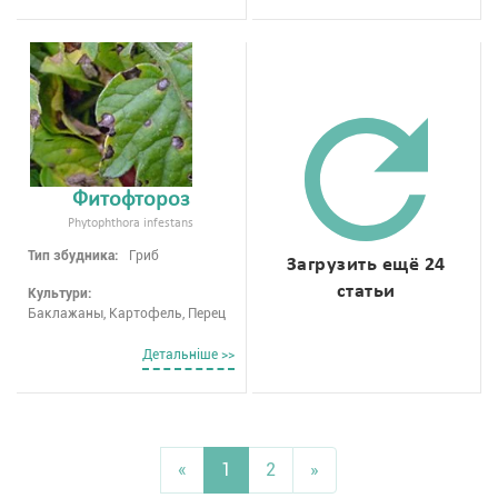
Фитофтороз
Phytophthora infestans
Тип збудника:
Гриб
Загрузить ещё 24
статьи
Культури:
Баклажаны, Картофель, Перец
Детальнiше >>
«
1
2
»