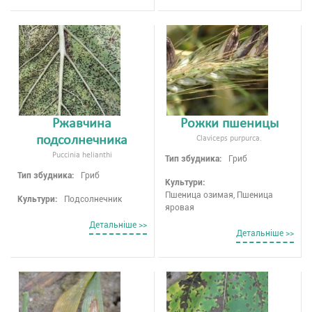
Ржавчина
Рожки пшеницы
подсолнечника
Claviceps purpurca.
Рuссіnіа helianthi
Тип збудника:
Гриб
Тип збудника:
Гриб
Культури:
Пшеница озимая, Пшеница
Культури:
Подсолнечник
яровая
Детальнiше >>
Детальнiше >>