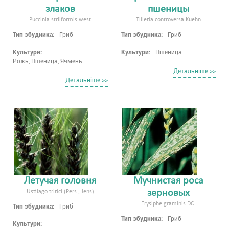
злаков
пшеницы
Puccinia striiformis west
Tilletia controversa Kuehn
Тип збудника:
Гриб
Тип збудника:
Гриб
Культури:
Культури:
Пшеница
Рожь, Пшеница, Ячмень
Детальнiше >>
Детальнiше >>
Летучая головня
Мучнистая роса
зерновых
Ustilago tritici (Pers., Jens)
Erysiphe graminis DC.
Тип збудника:
Гриб
Тип збудника:
Гриб
Культури: