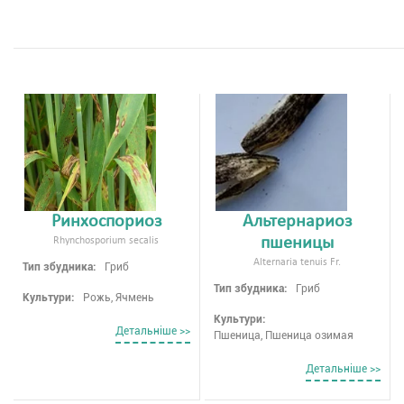
Ринхоспориоз
Альтернариоз
пшеницы
Rhynchosporium secalis
Alternaria tenuis Fr.
Тип збудника:
Гриб
Тип збудника:
Гриб
Культури:
Рожь, Ячмень
Культури:
Детальнiше >>
Пшеница, Пшеница озимая
Детальнiше >>