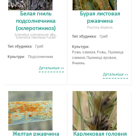
Белая гниль
Бурая листовая
подсолнечника
ржавчина
(склеротиниоз)
Puccinia dispersa
Sclerotica sclerotiorum dBy.,
Тип збудника:
Гриб
Sclerotica libertiana Fuckel
Тип збудника:
Гриб
Культури:
Рожь озимая, Рожь, Пшеница
Культури:
Подсолнечник
озимая, Пшеница яровая,
Ячмень
Детальнiше >>
Детальнiше >>
Желтая ржавчина
Карликовая головня