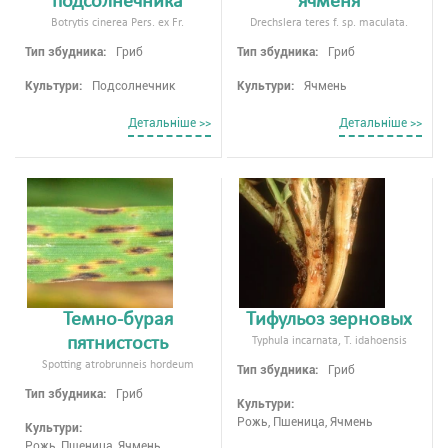
подсолнечника
ячменя
Botrytis cinerea Pers. ex Fr.
Drechslera teres f. sp. maculata.
Тип збудника:
Гриб
Тип збудника:
Гриб
Культури:
Подсолнечник
Культури:
Ячмень
Детальнiше >>
Детальнiше >>
Темно-бурая
Тифульоз зерновых
пятнистость
Typhula incarnata, T. idahoensis
Spotting atrobrunneis hordeum
Тип збудника:
Гриб
Тип збудника:
Гриб
Культури:
Рожь, Пшеница, Ячмень
Культури:
Рожь, Пшеница, Ячмень