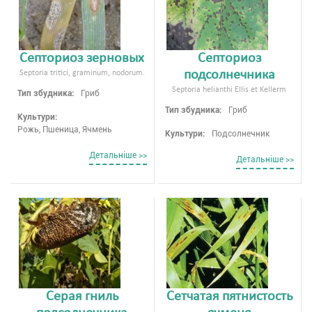
Септориоз зерновых
Септориоз
подсолнечника
Septoria tritici, graminum, nodorum.
Septoria helianthi Ellis et Kellerm
Тип збудника:
Гриб
Тип збудника:
Гриб
Культури:
Рожь, Пшеница, Ячмень
Культури:
Подсолнечник
Детальнiше >>
Детальнiше >>
Серая гниль
Сетчатая пятнистость