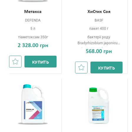
Метакса
ХиСтик Соя
DEFENDA
BASF
5 л
пакет 400 г
тіаметоксам 350г
бактерії роду
Bradyrhizobium japonicum
2 328.00 грн
(штам 532 C), титр не
568.00 грн
менше 2x10 живих КУО на 1
г препарату 0г
КУПИТЬ
КУПИТЬ