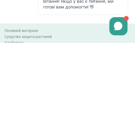
Посевной материал
Средства защиты растений
Удобрения
Агро-блог
Оплата и доставка
Обмен и возврат товара
Пользовательское соглашение
Контакты
0-800-300-044
info@lnzweb.com
facebook.com/lnzweb
t.me/LNZ_web
youtube
Все права защищены