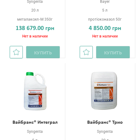
Syngenta
Bayer
20 л
5 л
металаксил-М 350г
протіоконазол 50г
138 679.00 грн
4 850.00 грн
Нет в наличии
Нет в наличии
КУПИТЬ
КУПИТЬ
Вайбранс® Интеграл
Вайбранс® Трио
Syngenta
Syngenta