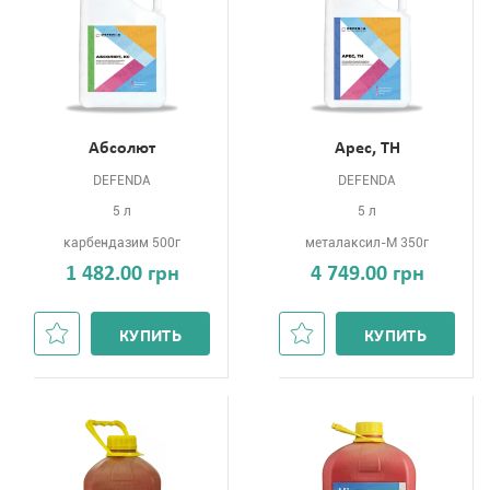
Абсолют
Арес, ТН
DEFENDA
DEFENDA
5 л
5 л
карбендазим 500г
металаксил-М 350г
1 482.00 грн
4 749.00 грн
КУПИТЬ
КУПИТЬ