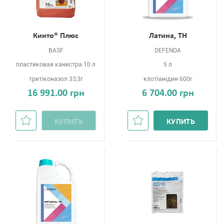
Кинто® Плюс
Латина, ТН
BASF
DEFENDA
пластиковая канистра 10 л
5 л
тритіконазол 33,3г
клотіанідин 600г
16 991.00 грн
6 704.00 грн
КУПИТЬ
КУПИТЬ