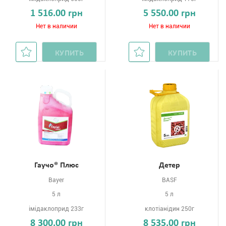
1 516.00 грн
5 550.00 грн
Нет в наличии
Нет в наличии
КУПИТЬ
КУПИТЬ
Гаучо® Плюс
Детер
Bayer
BASF
5 л
5 л
імідаклоприд 233г
клотіанідин 250г
8 300.00 грн
8 535.00 грн