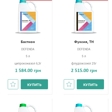
Бастион
Фуксия, ТН
DEFENDA
DEFENDA
5 л
5 л
ципроконазол 6,3г
флудіоксоніл 25г
1 584.00 грн
2 515.00 грн
КУПИТЬ
КУПИТЬ