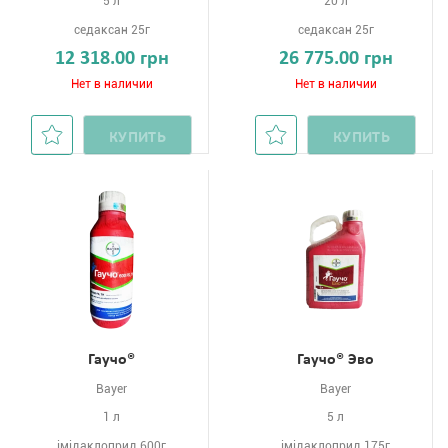
5 л
20 л
седаксан 25г
седаксан 25г
12 318.00 грн
26 775.00 грн
Нет в наличии
Нет в наличии
КУПИТЬ
КУПИТЬ
Гаучо®
Гаучо® Эво
Bayer
Bayer
1 л
5 л
імідаклоприд 600г
імідаклоприд 175г