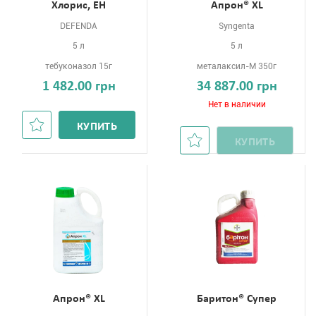
Хлорис, ЕН
Апрон® XL
DEFENDA
Syngenta
5 л
5 л
тебуконазол 15г
металаксил-М 350г
1 482.00 грн
34 887.00 грн
Нет в наличии
КУПИТЬ
КУПИТЬ
Апрон® XL
Баритон® Супер