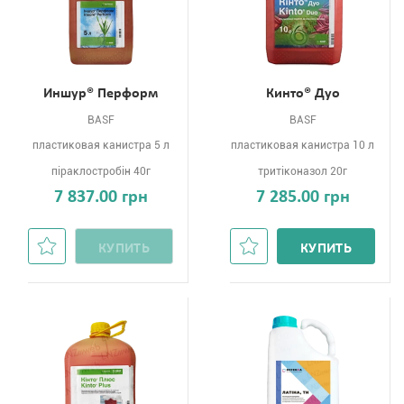
Иншур® Перформ
Кинто® Дуо
BASF
BASF
пластиковая канистра 5 л
пластиковая канистра 10 л
піраклостробін 40г
тритіконазол 20г
7 837.00 грн
7 285.00 грн
КУПИТЬ
КУПИТЬ