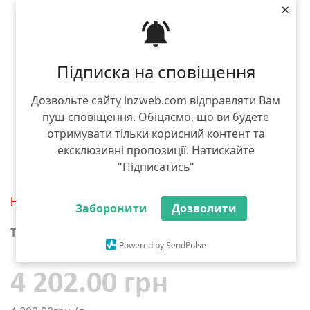
×
Підписка на сповіщення
Дозвольте сайту lnzweb.com відправляти Вам
пуш-сповіщення. Обіцяємо, що ви будете
отримувати тільки корисний контент та
ексклюзивні пропозиції. Натискайте
"Підписатись"
Нет в наличии
Заборонити
Дозволити
Тара :
1 л
Powered by SendPulse
4 202.00 грн