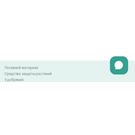
Посевной материал
Средства защиты растений
Удобрения
Агро-блог
Оплата и доставка
Обмен и возврат товара
Пользовательское соглашение
Контакты
0-800-300-044
info@lnzweb.com
facebook.com/lnzweb
t.me/LNZ_web