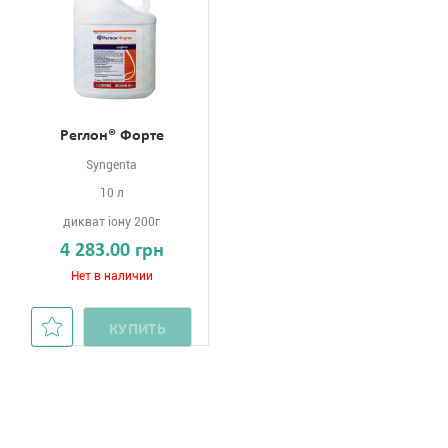
Реглон® Форте
Syngenta
10 л
дикват іону 200г
4 283.00 грн
Нет в наличии
КУПИТЬ