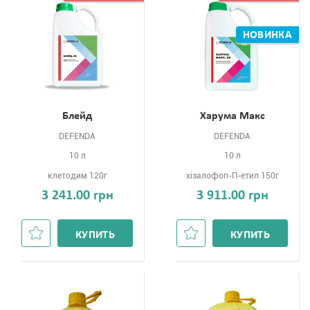
НОВИНКА
Блейд
Харума Макс
DEFENDA
DEFENDA
10 л
10 л
клетодим 120г
хізалофоп-П-етил 150г
3 241.00 грн
3 911.00 грн
КУПИТЬ
КУПИТЬ