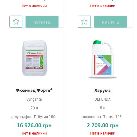
Нет в наличии
Нет в наличии
КУПИТЬ
КУПИТЬ
Фюзилад Форте®
Харума
Syngenta
DEFENDA
20 л
5 л
флуазифоп-П-бутил 150г
хізалофоп-П-етил 125г
16 926.00 грн
2 209.00 грн
Нет в наличии
Нет в наличии