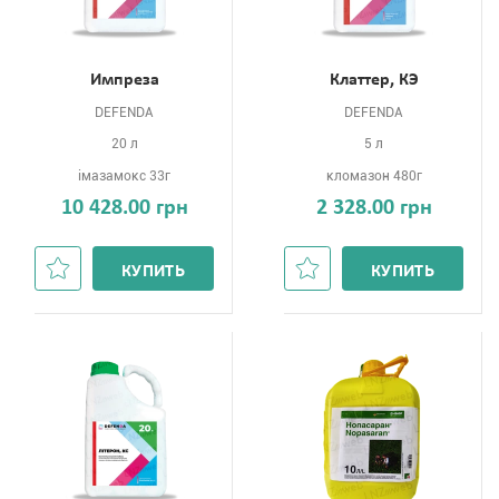
Импреза
Клаттер, КЭ
DEFENDA
DEFENDA
20 л
5 л
імазамокс 33г
кломазон 480г
10 428.00 грн
2 328.00 грн
КУПИТЬ
КУПИТЬ