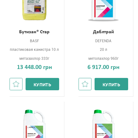
Бутизан® Стар
Даблтрай
BASF
DEFENDA
пластиковая канистра 10 л
20 л
метазахлор 333г
метолахлор 960г
13 448.00 грн
6 917.00 грн
КУПИТЬ
КУПИТЬ