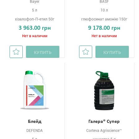
Bayer
BASF
5 л
10 л
хізалофоп-П-етил 50г
глюфосинат амонію 150г
3 963.00 грн
9 178.00 грн
Нет в наличии
Нет в наличии
КУПИТЬ
КУПИТЬ
Блейд
Галера® Супер
DEFENDA
Corteva Agriscience™