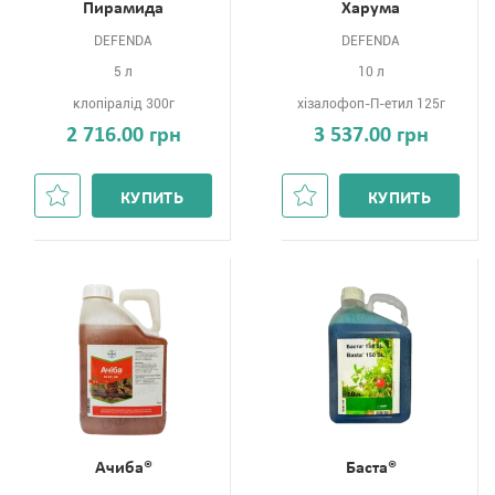
Пирамида
Харума
DEFENDA
DEFENDA
5 л
10 л
клопіралід 300г
хізалофоп-П-етил 125г
2 716.00 грн
3 537.00 грн
КУПИТЬ
КУПИТЬ
Ачиба®
Баста®