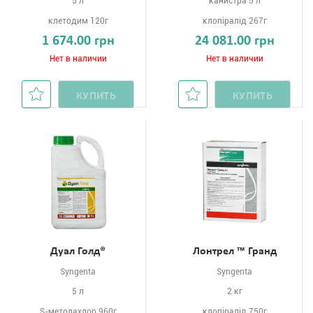
5 л
канистра 5 л
клетодим 120г
клопіралід 267г
1 674.00 грн
24 081.00 грн
Нет в наличии
Нет в наличии
КУПИТЬ
КУПИТЬ
Дуал Голд®
Лонтрел ™ Гранд
Syngenta
Syngenta
5 л
2 кг
S-метолахлор 960г
клопіралід 750г