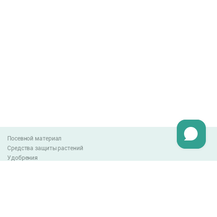
Посевной материал
Средства защиты растений
Удобрения
Агро-блог
Оплата и доставка
Обмен и возврат товара
Пользовательское соглашение
Контакты
0-800-300-044