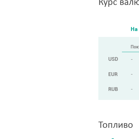
Курс вал
На
Пок
USD
-
EUR
-
RUB
-
Топливо