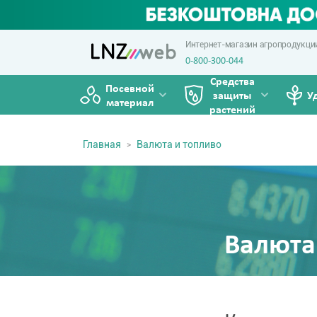
Интернет-магазин агропродукци
0-800-300-044
Средства
Посевной
защиты
У
материал
растений
Главная
Валюта и топливо
Валюта