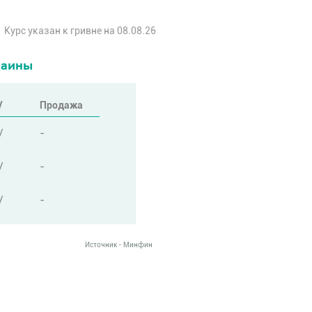
Курс указан к гривне на 08.08.26
раины
/
Продажа
/
-
/
-
/
-
Источник - Минфин