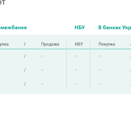
ют
 межбанке
НБУ
В банках Ук
упка
/
Продажа
НБУ
Покупка
/
-
-
-
/
-
-
-
/
-
-
-