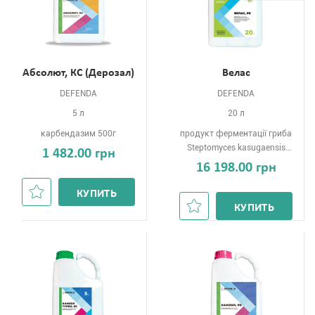
Абсолют, КС (Дерозал)
Велас
DEFENDA
DEFENDA
5 л
20 л
карбендазим 500г
продукт ферментації гриба
Steptomyces kasugaensis
1 482.00 грн
60г
16 198.00 грн
КУПИТЬ
КУПИТЬ