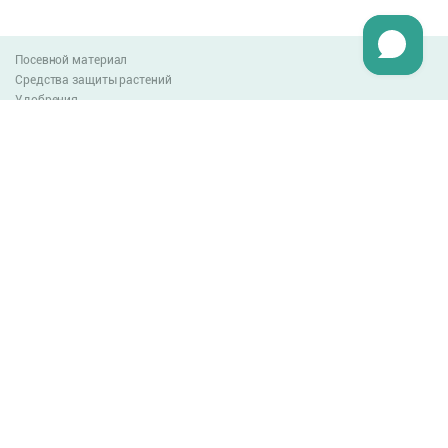
Посевной материал
Средства защиты растений
Удобрения
Агро-блог
Оплата и доставка
Обмен и возврат товара
Пользовательское соглашение
Контакты
0-800-300-044
info@lnzweb.com
facebook.com/lnzweb
t.me/LNZ_web
youtube
Все права защищены
© 2026