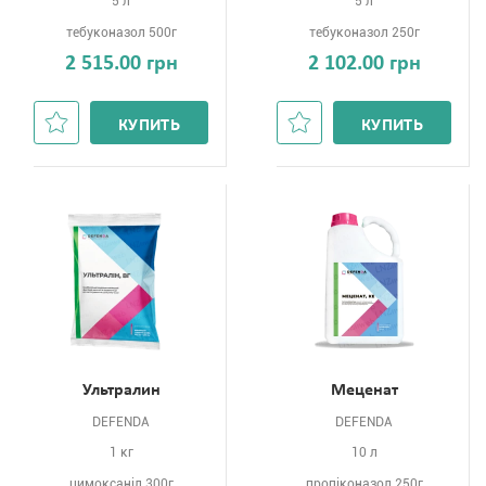
5 л
5 л
тебуконазол 500г
тебуконазол 250г
2 515.00 грн
2 102.00 грн
КУПИТЬ
КУПИТЬ
Ультралин
Меценат
DEFENDA
DEFENDA
1 кг
10 л
цимоксаніл 300г
пропіконазол 250г