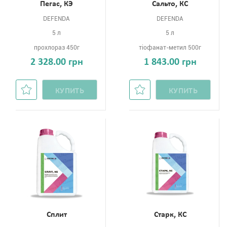
Пегас, КЭ
Сальто, КС
DEFENDA
DEFENDA
5 л
5 л
прохлораз 450г
тіофанат-метил 500г
2 328.00 грн
1 843.00 грн
КУПИТЬ
КУПИТЬ
Сплит
Старк, КС