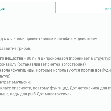
ция
Подр
д с отличной превентивным и лечебным действием.
развитие грибов:
го вещества
- 80 г / л ципроконазол (проникает в структу
иконазолу (останавливает синтез эргостерина)
азола (фунгициды, которые используются против возбуди
ьтур);
нтрат эмульсии;
I класс опасности, поэтому фунгицид Дот нетоксичен для п
льше, ведь для рыб Дот малотоксичен.