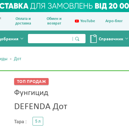
и
Оплата и
Обмен и
YouTube
Агро-блог
доставка
возврат
добрения
Справочник
циды
Дот
ТОП ПРОДАЖ
Фунгицид
DEFENDA Дот
Тара :
5 л