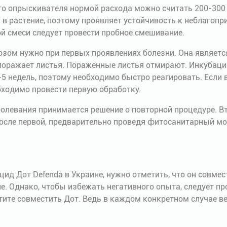
о опрыскивателя нормой расхода можно считать 200-300 
 в растение, поэтому проявляет устойчивость к неблагоп
й смеси следует провести пробное смешивание.
озом нужно при первых проявлениях болезни. Она являетс
поражает листья. Пораженные листья отмирают. Инкубац
4-5 недель, поэтому необходимо быстро реагировать. Если 
ходимо провести первую обработку.
болевания принимается решение о повторной процедуре. 
после первой, предварительно проведя фитосанитарный мо
цид Дот Defenda в Украине, нужно отметить, что он совме
. Однако, чтобы избежать негативного опыта, следует пр
тите совместить Дот. Ведь в каждом конкретном случае ве