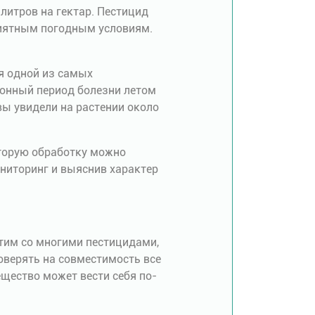
литров на гектар. Пестицид
риятным погодным условиям.
я одной из самых
ионный период болезни летом
вы увидели на растении около
Вторую обработку можно
ниторинг и выяснив характер
стим со многими пестицидами,
оверять на совместимость все
щество может вести себя по-