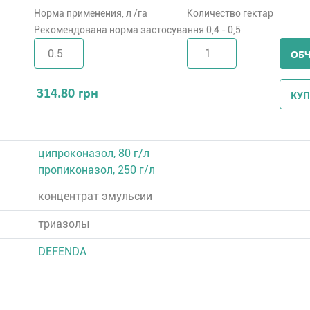
Норма применения, л /га
Количество гектар
Рекомендована норма застосування 0,4 - 0,5
ОБ
314.80
грн
КУП
ципроконазол, 80 г/л
пропиконазол, 250 г/л
концентрат эмульсии
триазолы
DEFENDA