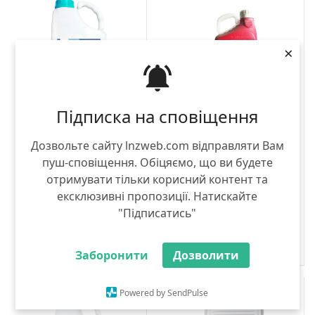
×
Підписка на сповіщення
Хлорис, ЕН
Баритон® Супер
DEFENDA
Bayer
Дозвольте сайту lnzweb.com відправляти Вам
5 л
5 л
пуш-сповіщення. Обіцяємо, що ви будете
отримувати тільки корисний контент та
тебуконазол 15г
протіоконазол 50г
ексклюзивні пропозиції. Натискайте
1 482.00 грн
4 850.00 грн
"Підписатись"
Нет в наличии
КУПИТЬ
Заборонити
Дозволити
КУПИТЬ
Powered by SendPulse