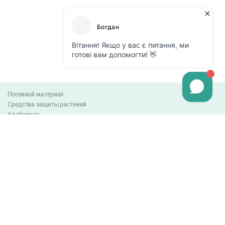
Посевной материал
Средства защиты растений
Удобрения
Агро-блог
Оплата и доставка
Обмен и возврат товара
Пользовательское соглашение
Контакты
0-800-300-044
info@lnzweb.com
facebook.com/lnzweb
t.me/LNZ_web
youtube