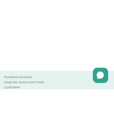
Посевной материал
Средства защиты растений
Удобрения
Агро-блог
Оплата и доставка
Обмен и возврат товара
Пользовательское соглашение
Контакты