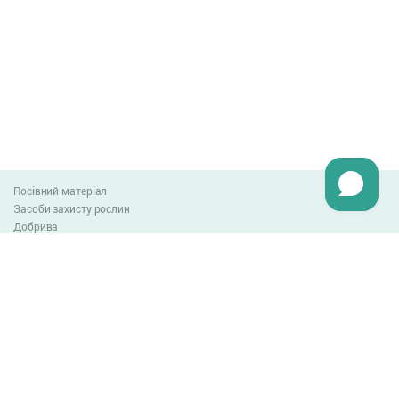
Посівний матеріал
Засоби захисту рослин
Добрива
Агро-блог
Оплата та доставка
Обмін та повернення товару
Угода користувача
Контакти
0-800-300-044
info@lnzweb.com
facebook.com/lnzweb
t.me/LNZ_web