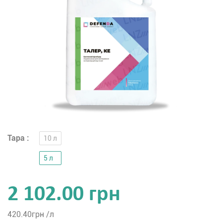
Тара :
10 л
5 л
2 102.00 грн
420.40
грн /л