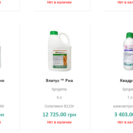
и
Нет в наличии
Нет в на
ио
Элатус ™ Риа
Квадр
Syngenta
Synge
5 л
1 л
30г
Солатенол 83,33г
азоксистро
рн
12 725.00 грн
3 403.0
и
Нет в наличии
Нет в на