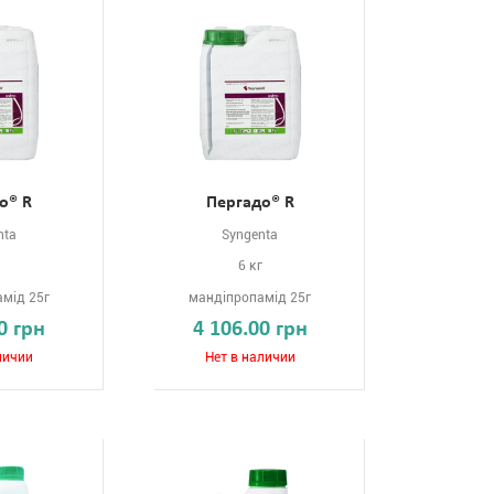
о® R
Пергадо® R
nta
Syngenta
г
6 кг
мід 25г
мандіпропамід 25г
0 грн
4 106.00 грн
личии
Нет в наличии