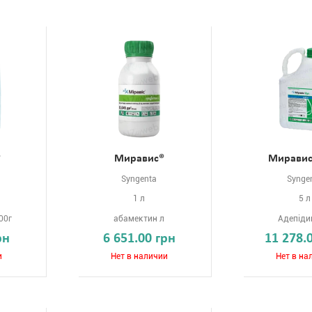
®
Миравис®
Миравис
Syngenta
Synge
1 л
5 л
00г
абамектин л
Адепіди
рн
6 651.00 грн
11 278.
и
Нет в наличии
Нет в на