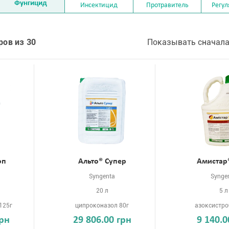
Фунгицид
Инсектицид
Протравитель
Регул
ров из 30
Показывать сначала
оп
Альто® Супер
Амистар
Syngenta
Synge
20 л
5 л
125г
ципроконазол 80г
азоксистро
грн
29 806.00 грн
9 140.0