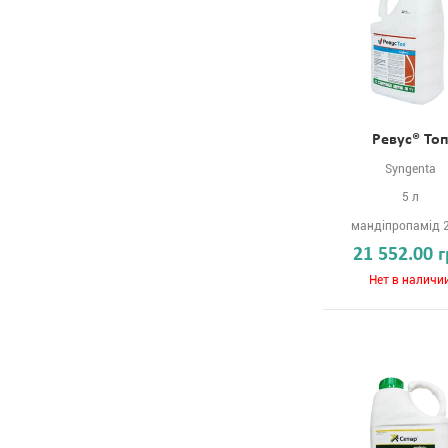
Ревус® То
Syngenta
5 л
мандіпропамід 
21 552.00 
Нет в наличи