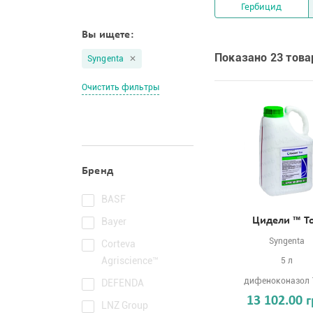
Гербицид
Вы ищете:
Показано 23 това
Syngenta
Очистить фильтры
Бренд
BASF
Цидели ™ Т
Bayer
Syngenta
Corteva
Agriscience™
5 л
дифеноконазол 
DEFENDA
13 102.00 
LNZ Group