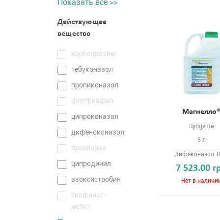
Показать все >>
Действующее
вещество
карбендазим
тебуконазол
пропиконазол
флутриафол
Магнелло
ципроконазол
Syngenta
дифеноконазол
5 л
прохлораз
дифеконазол 1
ципродинил
7 523.00 г
азоксистробин
Нет в наличи
тиофанат-
метил