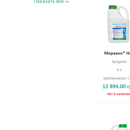
Показать все >>
Миравис® Н
Syngenta
5 л
пропіконазол 1
12 894.00 
Нет в наличи