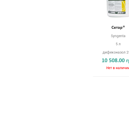
Сетар®
Syngenta
5 л
дифеконазол 2
10 508.00 
Нет в наличи