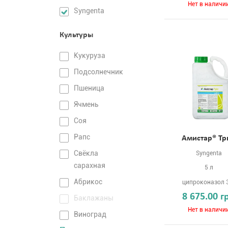
Нет в наличи
Syngenta
Культуры
Кукуруза
Подсолнечник
Пшеница
Ячмень
Соя
Рапс
Амистар® Тр
Свёкла
Syngenta
сарахная
5 л
Абрикос
ципроконазол 
8 675.00 г
Баклажаны
Нет в наличи
Виноград