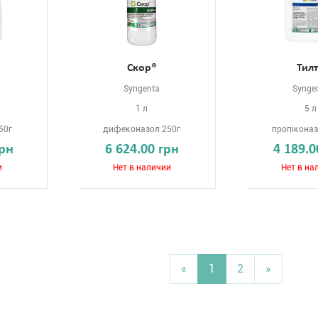
Скор®
Тил
Syngenta
Synge
1 л
5 л
50г
дифеконазол 250г
пропіконаз
грн
6 624.00 грн
4 189.0
и
Нет в наличии
Нет в на
«
1
2
»