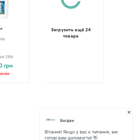
т®
Загрузить ещё 24
товара
nta
ол 250г
0 грн
личии