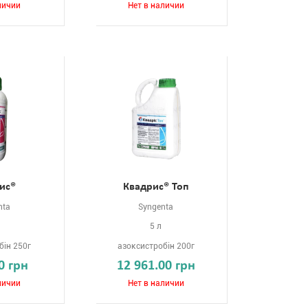
личии
Нет в наличии
ис®
Квадрис® Топ
nta
Syngenta
5 л
бін 250г
азоксистробін 200г
0 грн
12 961.00 грн
личии
Нет в наличии