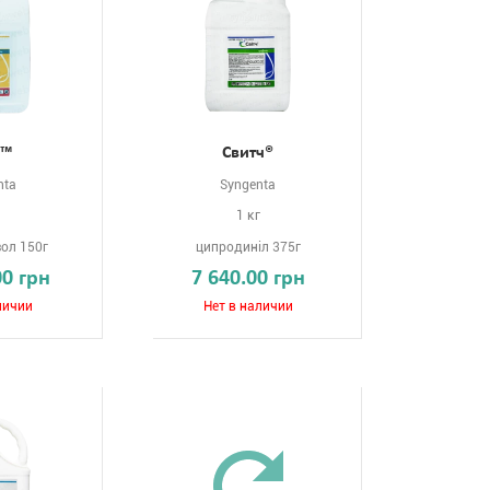
с™
Свитч®
nta
Syngenta
1 кг
ол 150г
ципродиніл 375г
00 грн
7 640.00 грн
личии
Нет в наличии