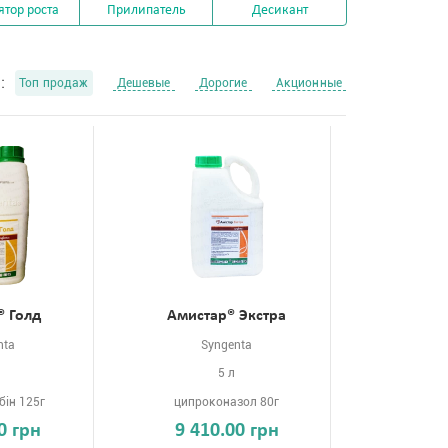
ятор роста
Прилипатель
Десикант
:
Топ продаж
Дешевые
Дорогие
Акционные
® Голд
Амистар® Экстра
nta
Syngenta
5 л
бін 125г
ципроконазол 80г
0 грн
9 410.00 грн