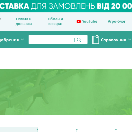
и
Оплата и
Обмен и
YouTube
Агро-блог
доставка
возврат
добрения
Справочник