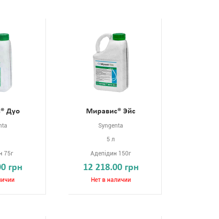
® Дуо
Миравис® Эйс
nta
Syngenta
5 л
н 75г
Адепідин 150г
00 грн
12 218.00 грн
личии
Нет в наличии