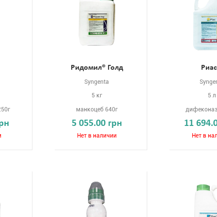
п
Ридомил® Голд
Риа
Syngenta
Synge
5 кг
5 л
250г
манкоцеб 640г
дифеконаз
грн
5 055.00 грн
11 694.
и
Нет в наличии
Нет в на