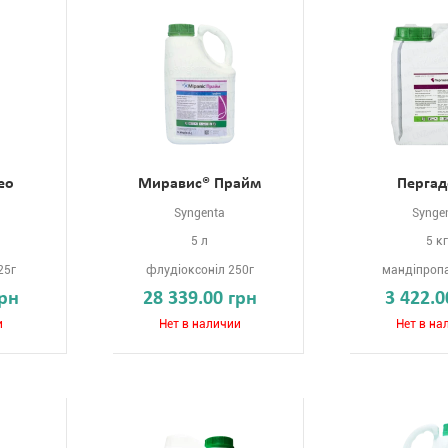
ео
Миравис® Прайм
Пергад
Syngenta
Synge
5 л
5 к
25г
флудіоксоніл 250г
мандіпропа
грн
28 339.00 грн
3 422.0
и
Нет в наличии
Нет в на