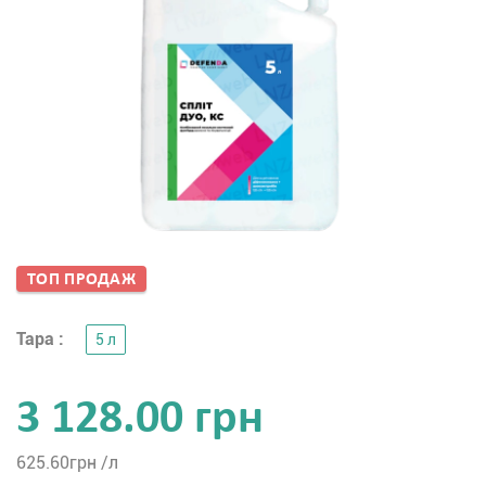
ТОП ПРОДАЖ
Тара :
5 л
3 128.00 грн
625.60
грн /л