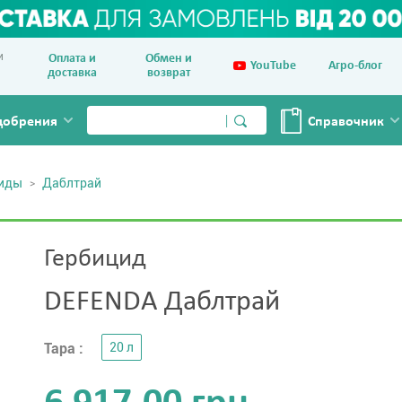
и
Оплата и
Обмен и
YouTube
Агро-блог
доставка
возврат
добрения
Справочник
циды
Даблтрай
Гербицид
DEFENDA Даблтрай
Тара :
20 л