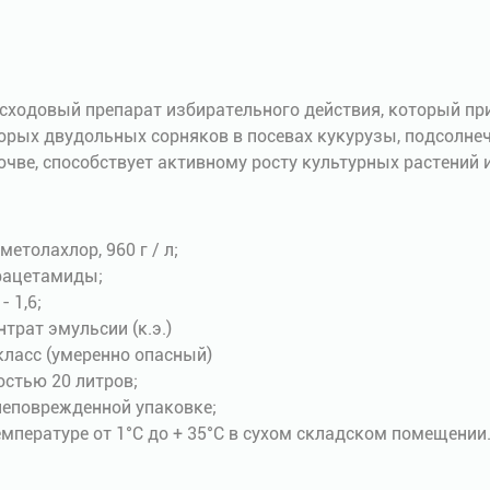
сходовый препарат избирательного действия, который пр
орых двудольных сорняков в посевах кукурузы, подсолнеч
почве, способствует активному росту культурных растений
 метолахлор, 960 г / л;
рацетамиды;
 - 1,6;
нтрат эмульсии (к.э.)
I класс (умеренно опасный)
костью 20 литров;
 неповрежденной упаковке;
температуре от 1°С до + 35°C в сухом складском помещении