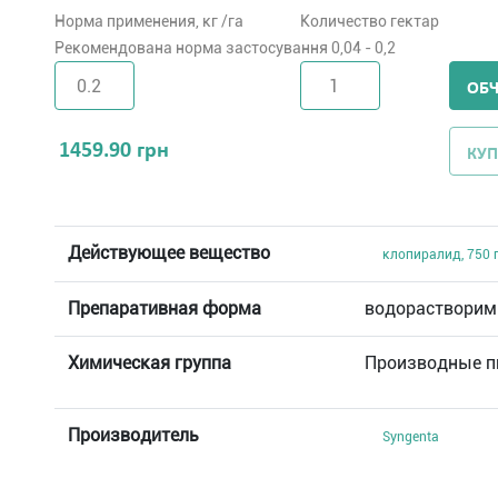
Норма применения, кг /га
Количество гектар
Рекомендована норма застосування 0,04 - 0,2
ОБ
1459.90
грн
КУП
Действующее вещество
клопиралид, 750 г
Препаративная форма
водорастворим
Химическая группа
Производные п
Производитель
Syngenta