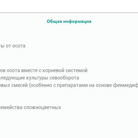
Общая информация
ы от осота
ов осота вместе с корневой системой
д следующие культуры севооборота
овых смесей (особенно с препаратами на основе фенмеди
 семейства сложноцветных