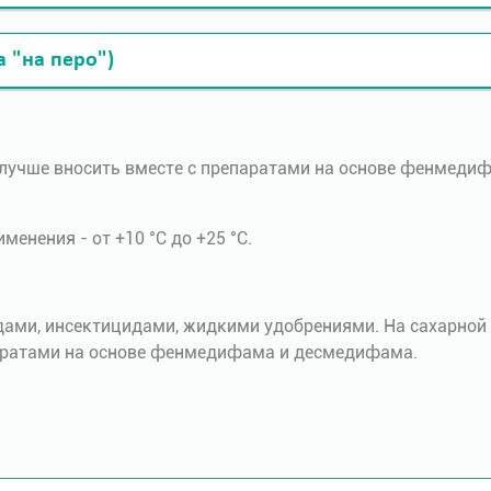
а "на перо")
 лучше вносить вместе с препаратами на основе фенмед
енения - от +10 °С до +25 °С.
ми, инсектицидами, жидкими удобрениями. На сахарной 
аратами на основе фенмедифама и десмедифама.