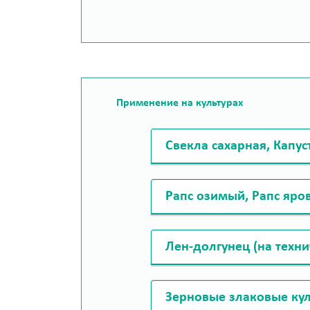
Применение на культурах
Свекла сахарная, Капус
Рапс озимый, Рапс яро
Лен-долгунец (на техни
Зерновые злаковые ку