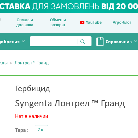
и
Оплата и
Обмен и
YouTube
Агро-блог
доставка
возврат
добрения
Справочник
циды
Лонтрел ™ Гранд
Гербицид
Syngenta Лонтрел ™ Гранд
Нет в наличии
Тара :
2 кг