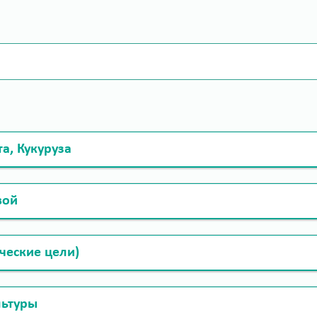
та, Кукуруза
вой
ческие цели)
льтуры