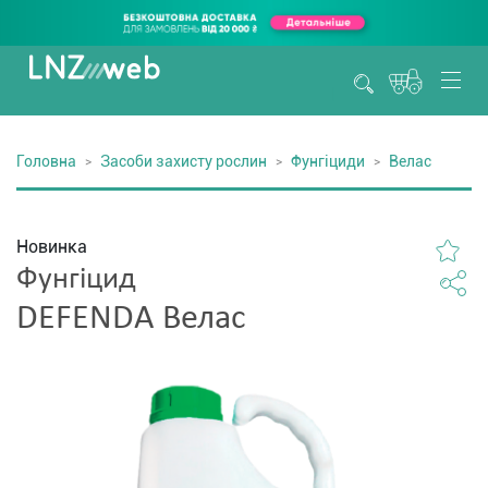
Головна
Засоби захисту рослин
Фунгіциди
Велас
Новинка
Фунгіцид
DEFENDA Велас