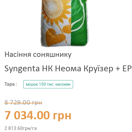
Насіння соняшнику
Syngenta НК Неома Круїзер + EP
Тара :
мішок 150 тис. насінин
8 729.00 грн
7 034.00 грн
2 813.60
грн/га