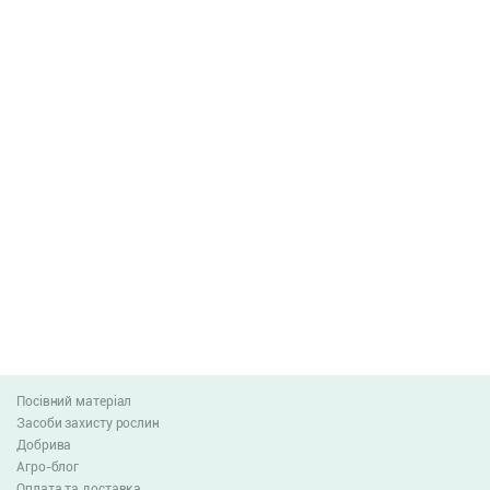
Посівний матеріал
Засоби захисту рослин
Добрива
Агро-блог
Оплата та доставка