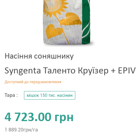
Насіння соняшнику
Syngenta Таленто Круїзер + EPI
Тара :
мішок 150 тис. насінин
4 723.00 грн
1 889.20
грн/га