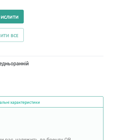
ЧИСЛИТИ
ИТИ ВСЕ
едньоранній
альні характеристики
ми рас, належить до бренду OR