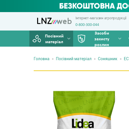
Інтернет-магазин агропродукції
0-800-300-044
Засоби
Посівний
захисту
матеріал
рослин
Головна
Посівний матеріал
Соняшник
ЕС