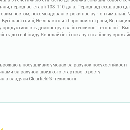
ій, період вегетації 108-110 днів. Період від сходів до цві
вим ростом, рекомендовані строки посіву - оптимальні. М
 Вугільної гнилі, Несправжньої борошнистої роси, Вертици
 продуктивність демонструє за інтенсивної технології. Вміс
ість до гербіциду Євролайтінг і показує стабільну врожайн
 врожаю в посушливих умовах за рахунок посухостійкості
’янами за рахунок швидкого стартового росту
янів завдяки Clearfield®-технології