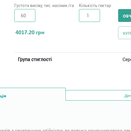
Густота висіву, тис. насінин /га
Кількість гектар
ОБ
4017.20
грн
КУП
Група стиглості
Сер
ція
Дет
ібридів з генетичною стійкістю до вовчка соняшникового се