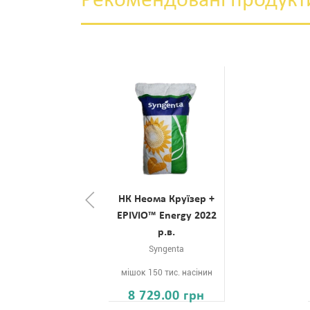
Рекомендовані продукт
НК Неома Круїзер +
EPIVIO™ Energy 2022
р.в.
Syngenta
мішок 150 тис. насінин
8 729.00 грн