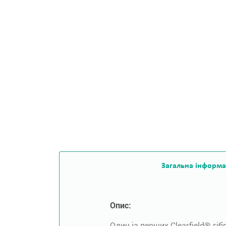
Загальна інформа
Опис:
Один із перших Clearfield® г