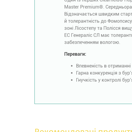
Master Premium®. Середньоранн
Відзначається швидким старто
й толерантність до Фомопсису,
зоні Лісостепу та Полісся вищу
ЕС Генераліс СЛ має толерантн
забезпеченням вологою.
Переваги:
Впевненість в отриманні
Гарна конкуренція з бур
Гнучкість у контролі бур’