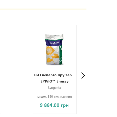
СИ Експерто Круїзер +
Т
EPIVIO™ Energy
Syngenta
мішок 150 тис. насінин
мі
9 884.00 грн