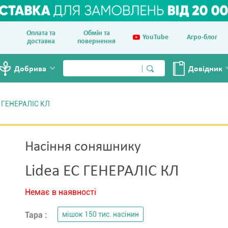
Оплата та
Обмін та
YouTube
Агро-блог
доставка
повернення
Добрива
Довiдник
 ГЕНЕРАЛІС КЛ
Насіння соняшнику
Lidea ЕС ГЕНЕРАЛІС КЛ
Немає в наявності
Тара :
мішок 150 тис. насінин