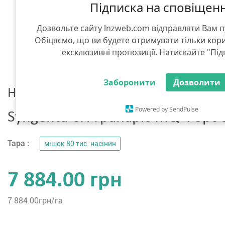
Підписка на сповіщен
Дозвольте сайту lnzweb.com відправляти Вам 
Обіцяємо, що ви будете отримувати тільки кор
ексклюзивні пропозиції. Натискайте "Під
Заборонити
Дозволити
Насіння кукурудзи
Powered by SendPulse
Syngenta СИ Гранаріс MQ Форс 
Тара :
мішок 80 тис. насінин
7 884.00 грн
7 884.00
грн/га