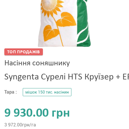
ТОП ПРОДАЖIВ
Насіння соняшнику
Syngenta Сурелі HTS Круїзер + 
Тара :
мішок 150 тис. насінин
9 930.00 грн
3 972.00
грн/га