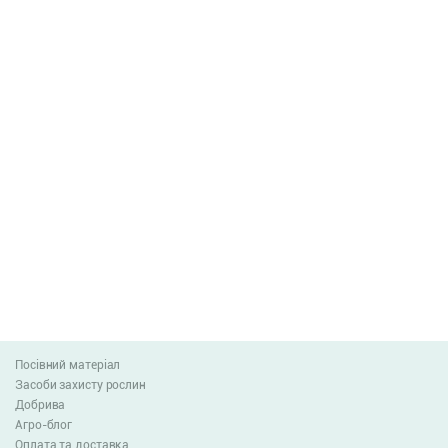
Посівний матеріал
Засоби захисту рослин
Добрива
Агро-блог
Оплата та доставка