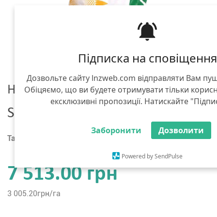
Підписка на сповіщення
Дозвольте сайту lnzweb.com відправляти Вам пу
Насіння соняшнику
Обіцяємо, що ви будете отримувати тільки корис
ексклюзивні пропозиції. Натискайте "Підпи
Syngenta Сайберік Круїзер + EP
Заборонити
Дозволити
Тара :
мішок 150 тис. насінин
Powered by SendPulse
7 513.00 грн
3 005.20
грн/га