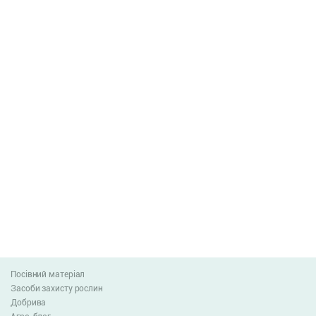
Посівний матеріал
Засоби захисту рослин
Добрива