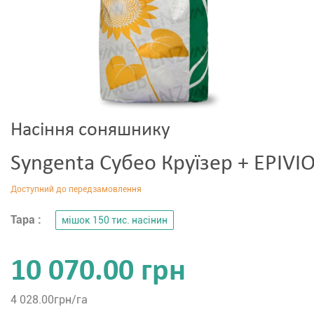
Насіння соняшнику
Syngenta Субео Круїзер + EPIVI
Тара :
мішок 150 тис. насінин
10 070.00 грн
4 028.00
грн/га