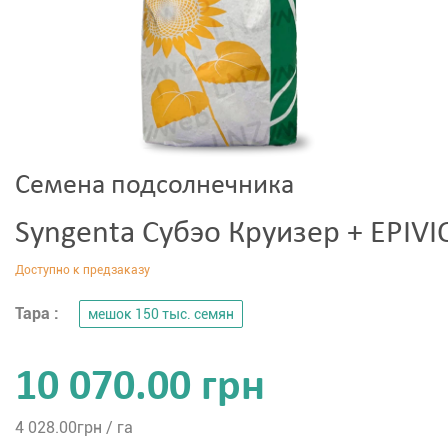
Семена подсолнечника
Syngenta Субэо Круизер + EPIVI
Тара :
мешок 150 тыс. семян
10 070.00 грн
4 028.00
грн / га