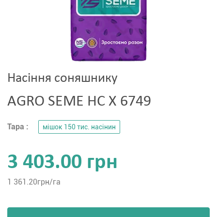
Насіння соняшнику
AGRO SEME НС Х 6749
Тара :
мішок 150 тис. насінин
3 403.00 грн
1 361.20
грн/га