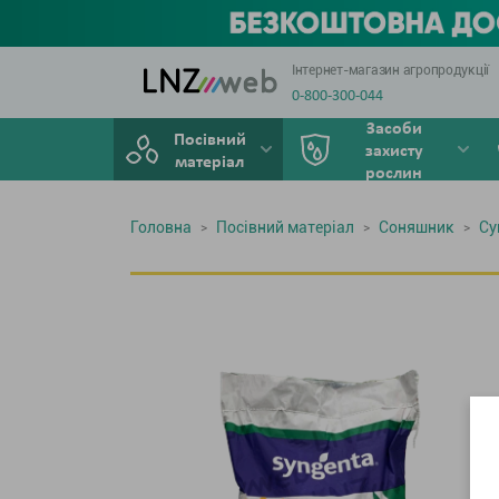
Інтернет-магазин агропродукції
0-800-300-044
Засоби
Посівний
захисту
матеріал
рослин
Головна
Посівний матеріал
Соняшник
Су