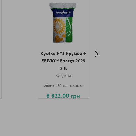
Суміко HTS Круїзер +
Суб
EPIVIO™ Energy 2023
р.в.
Syngenta
мі
мішок 150 тис. насінин
8 822.00 грн