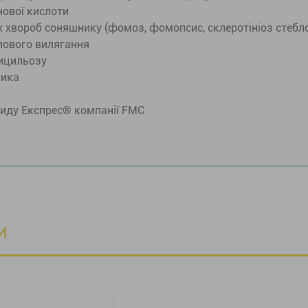
їнової кислоти
х хвороб соняшнику (фомоз, фомопсис, склеротініоз стеб
блового вилягання
тицильозу
шика
циду Експрес® компанії FMC
и