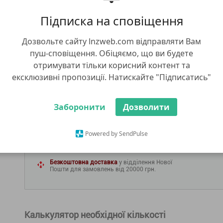
4 026.00 грн
Підписка на сповіщення
1 610.40
грн/га
Дозвольте сайту lnzweb.com відправляти Вам
пуш-сповіщення. Обіцяємо, що ви будете
отримувати тільки корисний контент та
ексклюзивні пропозиції. Натискайте "Підписатись"
ДО КОШИКУ
КУПИТИ В 1 КЛІК
КУ
Заборонити
Дозволити
ДОСТАВКА
Доставка у відділення Нової Пошти
Адресна доставка Новою Поштою
Powered by SendPulse
Самовивіз зі складів LNZ Group
Адреси складів
Безкоштовна доставка
у відділення Нової
Пошти для замовлень від 20000 грн.
Калькулятор необхідної кількості