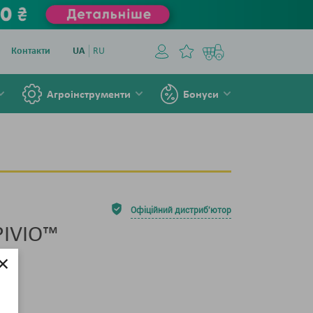
Контакти
UA
RU
Агроінструменти
Бонуси
Офіційний дистриб'ютор
PIVIO™
×