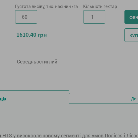
Густота висіву, тис. насінин /га
Кількість гектар
ОБ
1610.40
грн
КУП
Середньостиглий
ція
Дет
 HTS у високоолеїновому сегменті для умов Полісся і Лісо