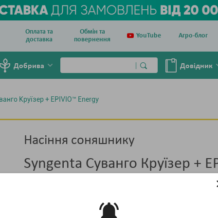
Оплата та
Обмін та
YouTube
Агро-блог
доставка
повернення
Добрива
Довiдник
ванго Круїзер + EPIVIO™ Energy
Насіння соняшнику
Syngenta Суванго Круїзер + E
Energy
Тара :
мішок 150 тис. насінин