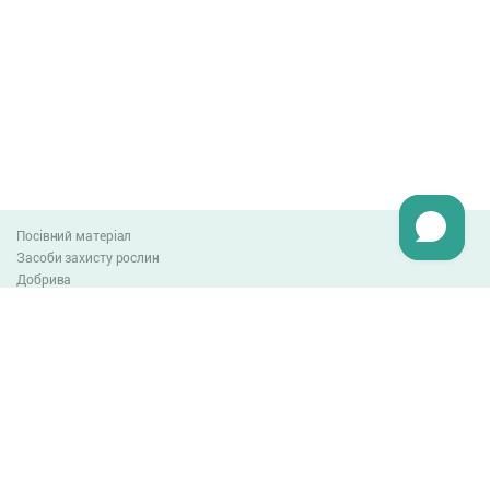
Посівний матеріал
Засоби захисту рослин
Добрива
Агро-блог
Оплата та доставка
Обмін та повернення товару
Угода користувача
Контакти
0-800-300-044
info@lnzweb.com
facebook.com/lnzweb
t.me/LNZ_web