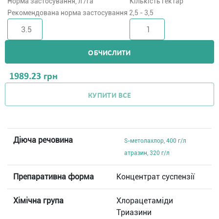
Норма застосування, л /га
Кількість гектар
Рекомендована норма застосування 2,5 - 3,5
ОБЧИСЛИТИ
1989.23
грн
КУПИТИ ВСЕ
Діюча речовина
S-метолахлор, 400 г/л
атразин, 320 г/л
Препаративна форма
Концентрат суспензії
Хімічна група
Хлорацетаміди
Триазини