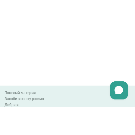
Посівний матеріал
Засоби захисту рослин
Добрива
Агро-блог
Оплата та доставка
Обмін та повернення товару
Угода користувача