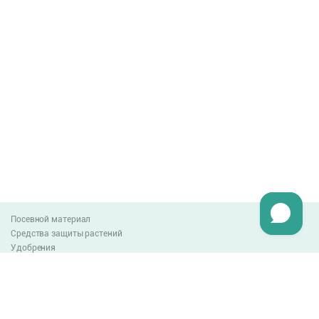
Посевной материал
Средства защиты растений
Удобрения
Агро-блог
Оплата и доставка
Обмен и возврат товара
Пользовательское соглашение