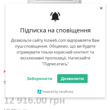
×
Підписка на сповіщення
Дозвольте сайту lnzweb.com відправляти Вам
пуш-сповіщення. Обіцяємо, що ви будете
отримувати тільки корисний контент та
ексклюзивні пропозиції. Натискайте
"Підписатись"
Немає в наявності
Заборонити
Дозволити
Тара :
20 л
Powered by SendPulse
12 916.00 грн