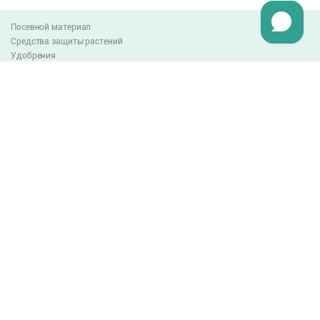
Посевной материал
Средства защиты растений
Удобрения
Агро-блог
Оплата и доставка
Обмен и возврат товара
Пользовательское соглашение
Контакты
0-800-300-044
info@lnzweb.com
facebook.com/lnzweb
t.me/LNZ_web
youtube
Все права защищены
© 2026
Developed by