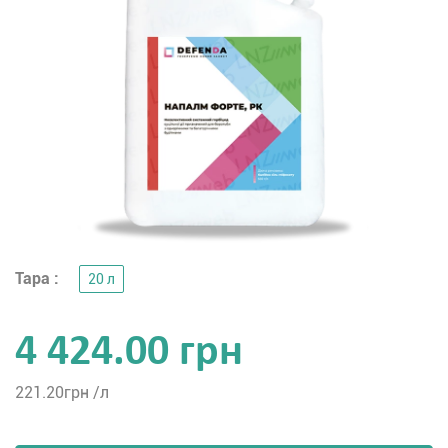
Тара :
20 л
4 424.00 грн
221.20
грн /л