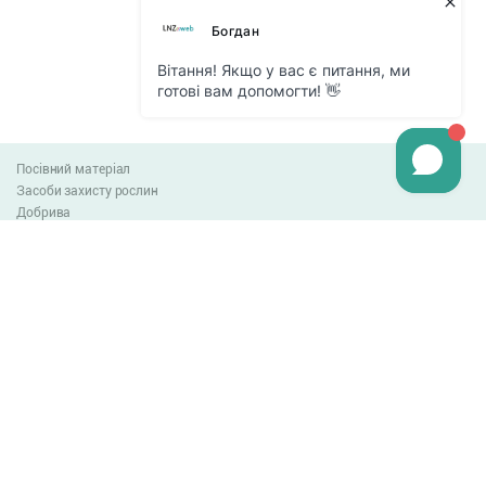
Посівний матеріал
Засоби захисту рослин
Добрива
Агро-блог
Оплата та доставка
Обмін та повернення товару
Угода користувача
Контакти
0-800-300-044
info@lnzweb.com
facebook.com/lnzweb
t.me/LNZ_web
youtube