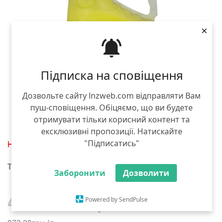
×
Підписка на сповіщення
Дозвольте сайту lnzweb.com відправляти Вам
пуш-сповіщення. Обіцяємо, що ви будете
отримувати тільки корисний контент та
ексклюзивні пропозиції. Натискайте
"Підписатись"
Нет в наличии
Тара :
5 л
Заборонити
Дозволити
4 866.00 грн
Powered by SendPulse