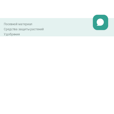
Посевной материал
Средства защиты растений
Удобрения
Агро-блог
Оплата и доставка
Обмен и возврат товара
Пользовательское соглашение
Контакты
0-800-300-044
info@lnzweb.com
facebook.com/lnzweb
t.me/LNZ_web
youtube
Все права защищены