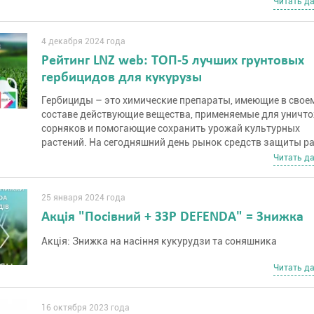
Читать д
4 декабря 2024 года
Рейтинг LNZ web: ТОП-5 лучших грунтовых
гербицидов для кукурузы
Гербициды – это химические препараты, имеющие в свое
составе действующие вещества, применяемые для уничт
сорняков и помогающие сохранить урожай культурных
растений. На сегодняшний день рынок средств защиты р
насыщен большим количеством производителей, имеющи
Читать д
своих каталогах гербициды с различными характеристик
Чтобы помочь Вам выбрать лучшие из них, мы оценили их 
балльной шкале и составили рейтинг лучших грунтовых
25 января 2024 года
гербицидов, используемых в посевах кукурузы:
Акція "Посівний + ЗЗР DEFENDA" = Знижка
Акція: Знижка на насіння кукурудзи та соняшника
Читать д
16 октября 2023 года