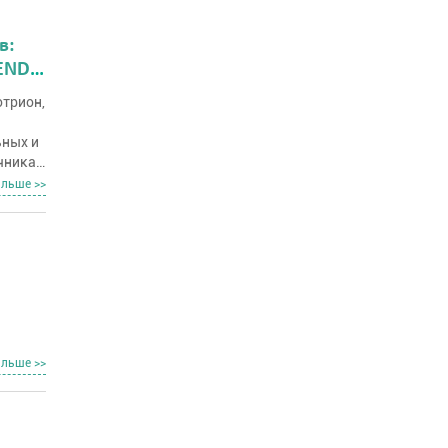
в:
FENDA
отрион,
ьных и
чника
 но
альше >>
ваемый
альше >>