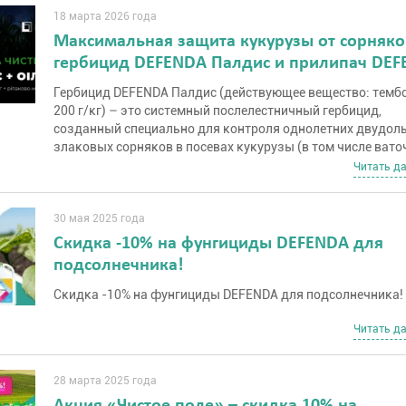
18 марта 2026 года
Максимальная защита кукурузы от сорняко
гербицид DEFENDA Палдис и прилипач DE
Оил-Дрифт
Гербицид DEFENDA Палдис (действующее вещество: темб
200 г/кг) – это системный послелестничный гербицид,
созданный специально для контроля однолетних двудол
злаковых сорняков в посевах кукурузы (в том числе вато
сирийского). Препарат действует мягко на саму культуру,
Читать д
безжалостно уничтожает сорняки, обеспечивая так назы
эффект чистого поля.
30 мая 2025 года
Скидка -10% на фунгициды DEFENDA для
подсолнечника!
Скидка -10% на фунгициды DEFENDA для подсолнечника!
Читать д
28 марта 2025 года