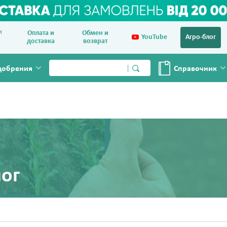
и
Оплата и
Обмен и
YouTube
Агро-блог
доставка
возврат
добрения
Справочник
лог