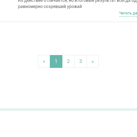
Их действие отличается, но итоговый результат всегда од
равномерно созревший урожай
Читать д
«
1
2
3
»
Посевной материал
Оплата и доставка
Средства защиты растений
Обмен и возврат товара
b
Удобрения
Пользовательское
Агро-блог
соглашение