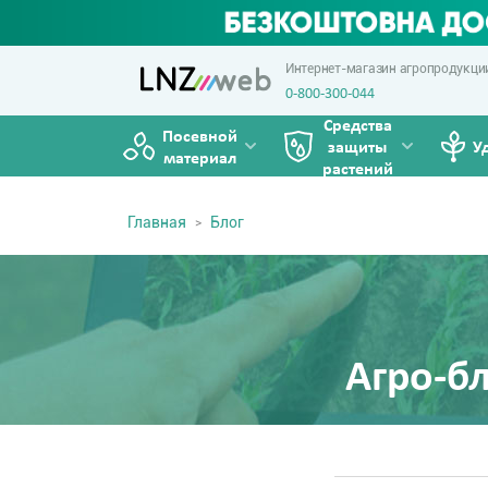
Интернет-магазин агропродукци
0-800-300-044
Средства
Посевной
защиты
У
материал
растений
Главная
Блог
Агро-б