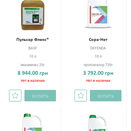
Пульсар Флекс®
Сора-Нет
BASF
DEFENDA
10 л
10 л
імазамокс 25г
пропізохлор 720г
8 944.00 грн
3 792.00 грн
Нет в наличии
Нет в наличии
КУПИТЬ
КУПИТЬ