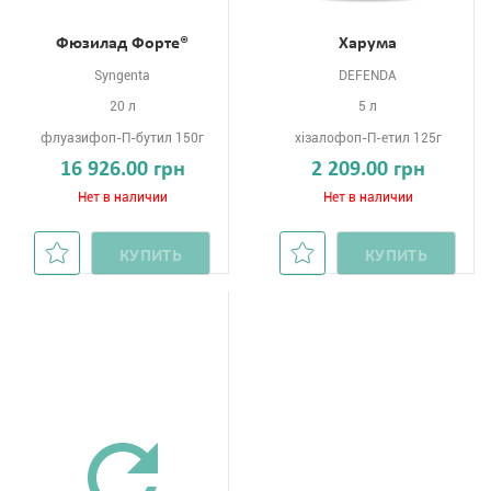
Фюзилад Форте®
Харума
Syngenta
DEFENDA
20 л
5 л
флуазифоп-П-бутил 150г
хізалофоп-П-етил 125г
16 926.00 грн
2 209.00 грн
Нет в наличии
Нет в наличии
КУПИТЬ
КУПИТЬ