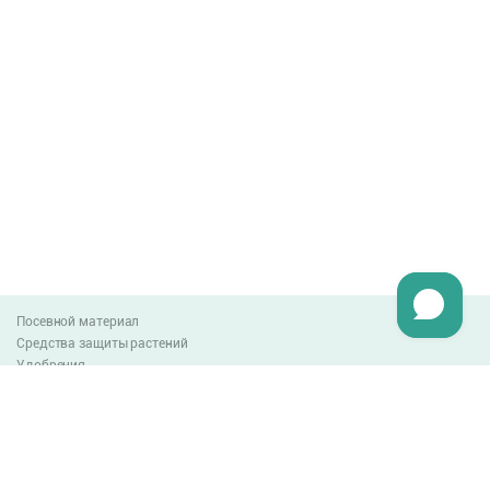
Посевной материал
Средства защиты растений
Удобрения
Агро-блог
Оплата и доставка
Обмен и возврат товара
Пользовательское соглашение
Контакты