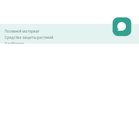
Посевной материал
Средства защиты растений
Удобрения
Агро-блог
Оплата и доставка
Обмен и возврат товара
Пользовательское соглашение
Контакты
0-800-300-044
info@lnzweb.com
facebook.com/lnzweb
t.me/LNZ_web
youtube
Все права защищены