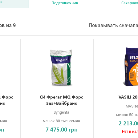
а
Подсолнечник
Сахарная
ов из 9
Показывать сначала
Q Форс
СИ Фрегат MQ Форс
VASILI 20
анс
Зеа+Вайбранс
MAS se
Syngenta
мешок 50 ты
емян
мешок 80 тыс. семян
2 213.0
рн
7 475.00 грн
Нет в на