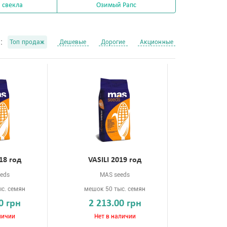
 свекла
Озимый Рапс
:
Топ продаж
Дешевые
Дорогие
Акционные
18 год
VASILI 2019 год
eds
MAS seeds
с. семян
мешок 50 тыс. семян
0 грн
2 213.00 грн
личии
Нет в наличии