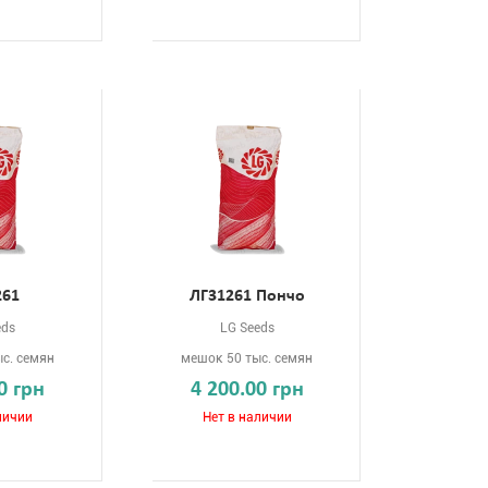
261
ЛГ31261 Пончо
eds
LG Seeds
с. семян
мешок 50 тыс. семян
0 грн
4 200.00 грн
личии
Нет в наличии