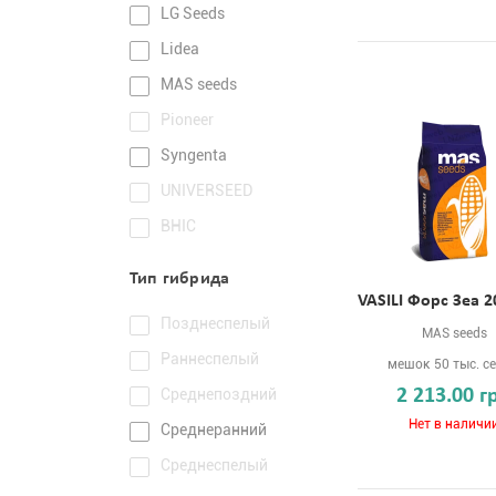
LG Seeds
Lidea
MAS seeds
Pioneer
Syngenta
UNIVERSEED
ВНІС
Тип гибрида
VASILI Форс Зеа 2
Позднеспелый
MAS seeds
Раннеспелый
мешок 50 тыс. с
Среднепоздний
2 213.00 г
Нет в наличи
Среднеранний
Среднеспелый