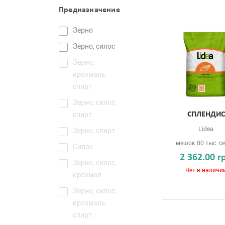
Предназначение
Зерно
Зерно, силос
Зерно,
крохмаль,
спирт
Зерно, силос,
спирт
СПЛЕНДИС
Lidea
Зерно, спирт
мешок 80 тыс. с
Силос
2 362.00 г
Зерно, силос,
Нет в наличи
крохмал
Зерно, силос,
крохмаль,
спирт