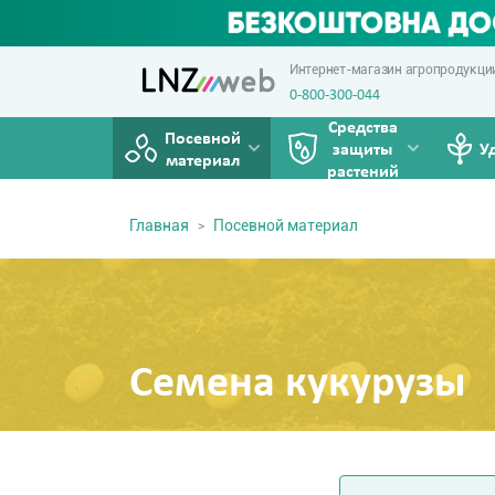
Интернет-магазин агропродукци
0-800-300-044
Средства
Посевной
защиты
У
материал
растений
Главная
Посевной материал
Семена кукурузы