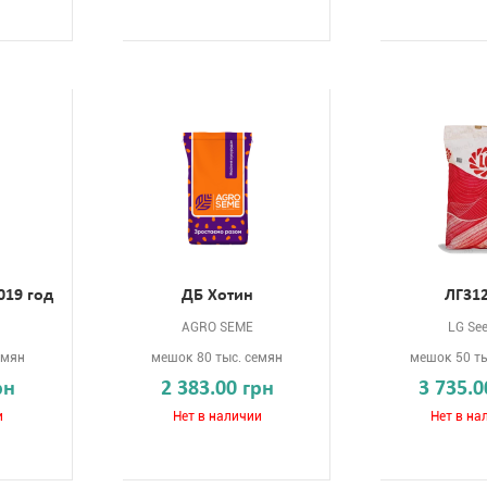
019 год
ДБ Хотин
ЛГ31
AGRO SEME
LG Se
емян
мешок 80 тыс. семян
мешок 50 ты
рн
2 383.00 грн
3 735.0
и
Нет в наличии
Нет в на